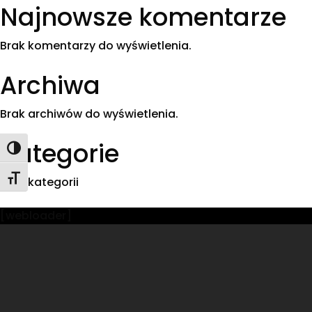
Najnowsze komentarze
Brak komentarzy do wyświetlenia.
Archiwa
Brak archiwów do wyświetlenia.
Kategorie
Toggle High Contrast
Toggle Font size
Brak kategorii
[webloader]