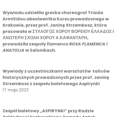
Wywiadu udzieliła grecka choreograf Triada
Armitidou absolwentka Kursu prowadzonego w
Krakowie, przez prof. Janinę Strzembosz, która
pracowała
w ΣΥΛΛΟΓΟΣ ΧΟΡΟΥ ΒΟΡΕΙΟΥ ΕΛΛΑΔΟΣ i
ΑΝΩΤΕΡΗ ΣΧΟΛΗ ΧΟΡΟΥ Α.ΚΑΦΑΝΤΑΡΗ,
prowadziła zespoły flamenco
ROSA FLAMENCA i
ANATOLIA
w Salonikach.
Wywiady z uczestniczkami warsztatów tańców
historycznych prowadzonych przez prof. Janinę
Strzembosz z zespołu baletowego Aspirynki
17 maja 2023
Zespół baletowy „ASPIRYNKI” przy Radzie