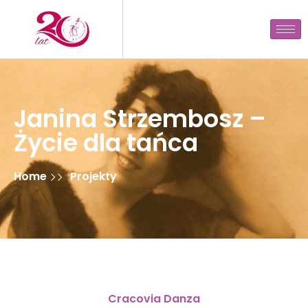
Janina Strzembosz –
Życie dla tańca
Home
Projekty
Cracovia Danza