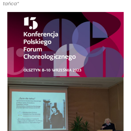
tańca”