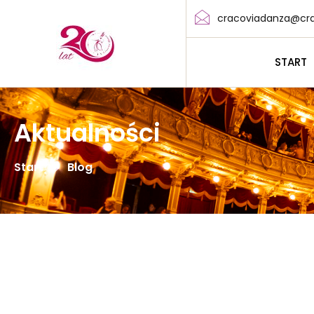
cracoviadanza@cra
START
Aktualności
Start
Blog