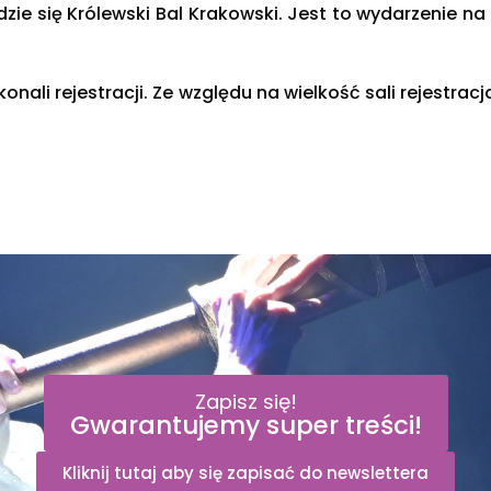
ędzie się Królewski Bal Krakowski. Jest to wydarzenie 
onali rejestracji. Ze względu na wielkość sali rejestrac
Zapisz się!
Gwarantujemy super treści!
Kliknij tutaj aby się zapisać do newslettera