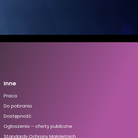
Inne
Praca
Do pobrania
Dostępność
Ogłoszenia – oferty publiczne
Standardy Ochrony Małoletnich