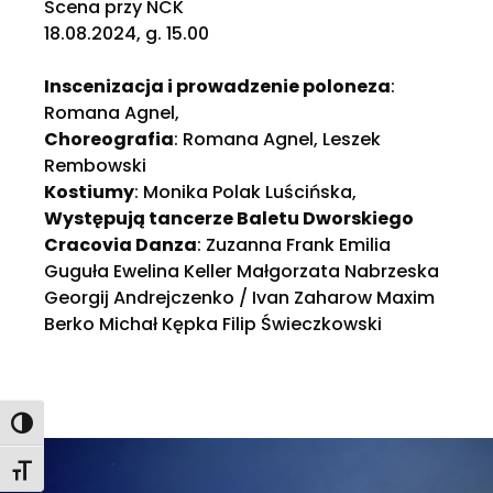
Scena przy NCK
18.08.2024, g. 15.00
Inscenizacja i prowadzenie poloneza
:
Romana Agnel,
Choreografia
: Romana Agnel, Leszek
Rembowski
Kostiumy
: Monika Polak Luścińska,
Występują tancerze Baletu Dworskiego
Cracovia Danza
: Zuzanna Frank Emilia
Guguła Ewelina Keller Małgorzata Nabrzeska
Georgij Andrejczenko / Ivan Zaharow Maxim
Berko Michał Kępka Filip Świeczkowski
Toggle High Contrast
Toggle Font size