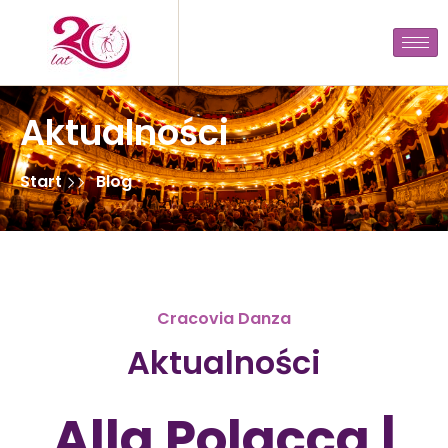
Aktualności
Start
Blog
Cracovia Danza
Aktualności
Alla Polacca |