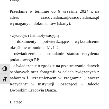
Przesłanie w terminie do 6 września 2024 r. na
adres cracoviadanza@cracoviadanza.pl
wymaganych dokumentów (skany):
- życiorys i list motywacyjny,
- dokumenty potwierdzające wykształcenie
określone w punkcie I.1, I. 2.
- oświadczenie o posiadanie statusu rezydenta
podatkowego RP,
- oświadczenie o zgodzie na przetwarzanie danych
Toggle High Contrast
osobowych oraz fotografii w celach związanych z
naborem i uczestnictwem w Programie „Tancerz
Toggle Font size
Rezydent” w Instytucji Goszczącej – Balecie
Dworskim Cracovia Danza.
II etap: