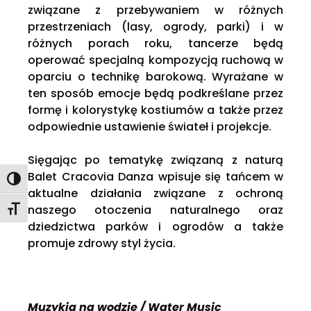
związane z przebywaniem w różnych
przestrzeniach (lasy, ogrody, parki) i w
różnych porach roku, tancerze będą
operować specjalną kompozycją ruchową w
oparciu o technikę barokową. Wyrażane w
ten sposób emocje będą podkreślane przez
formę i kolorystykę kostiumów a także przez
odpowiednie ustawienie świateł i projekcje.
Sięgając po tematykę związaną z naturą
Balet Cracovia Danza wpisuje się tańcem w
Toggle High Contrast
aktualne działania związane z ochroną
naszego otoczenia naturalnego oraz
Toggle Font size
dziedzictwa parków i ogrodów a także
promuje zdrowy styl życia.
Muzykja na wodzie / Water Music