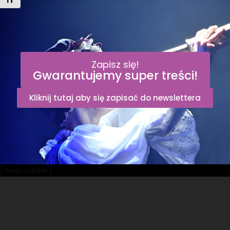
Toggle Font size
Zapisz się!
Gwarantujemy super treści!
Kliknij tutaj aby się zapisać do newslettera
[webloader]