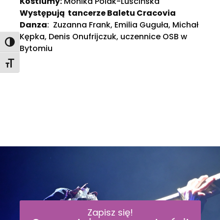
Kostiumy:
Monika Polak-Luścińska
Występują tancerze Baletu Cracovia
Danza
: Zuzanna Frank, Emilia Guguła, Michał
Kępka, Denis Onufrijczuk, uczennice OSB w
Toggle High Contrast
Bytomiu
Toggle Font size
Zapisz się!