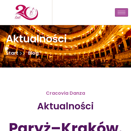
Aktualności
Start
Blog
Cracovia Danza
Aktualności
Paryż–Kraków.