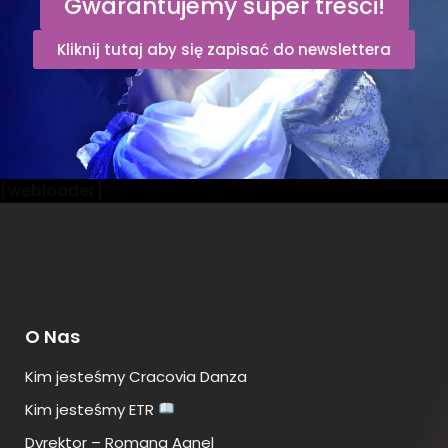
Gwarantujemy super treści!
Kliknij tutaj aby się zapisać do newslettera
[webloader]
O Nas
Kim jesteśmy Cracovia Danza
Kim jesteśmy ETR
Dyrektor – Romana Agnel