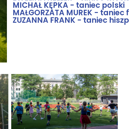
MICHAŁ KĘPKA - taniec polski
MAŁGORZATA MUREK - taniec f
ZUZANNA FRANK - taniec hiszp