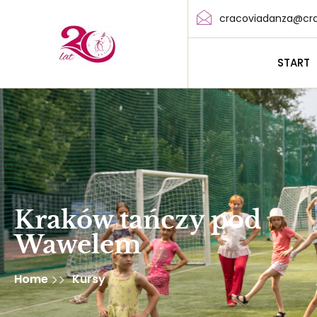
cracoviadanza@cra
START
Kraków tańczy pod
Wawelem
Home
Kursy