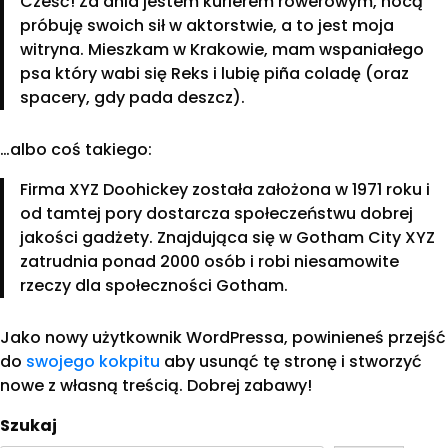
Cześć! Za dnia jestem kurierem rowerowym, nocą
próbuję swoich sił w aktorstwie, a to jest moja
witryna. Mieszkam w Krakowie, mam wspaniałego
psa który wabi się Reks i lubię piña coladę (oraz
spacery, gdy pada deszcz).
…albo coś takiego:
Firma XYZ Doohickey została założona w 1971 roku i
od tamtej pory dostarcza społeczeństwu dobrej
jakości gadżety. Znajdująca się w Gotham City XYZ
zatrudnia ponad 2000 osób i robi niesamowite
rzeczy dla społeczności Gotham.
Jako nowy użytkownik WordPressa, powinieneś przejść
do
swojego kokpitu
aby usunąć tę stronę i stworzyć
nowe z własną treścią. Dobrej zabawy!
Szukaj