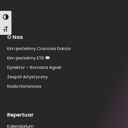
Toggle High Contrast
Toggle Font size
O Nas
Kim jesteśmy Cracovia Danza
Kim jesteśmy ETR
Dyrektor – Romana Agnel
Zespół Artystyczny
Rada Honorowa
Repertuar
Kalendarium