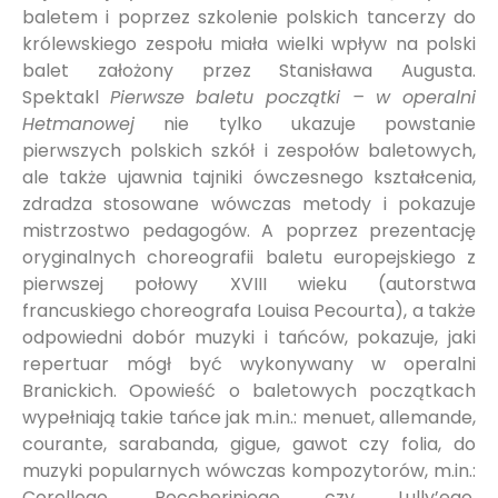
baletem i poprzez szkolenie polskich tancerzy do
królewskiego zespołu miała wielki wpływ na polski
balet założony przez Stanisława Augusta.
Spektakl
Pierwsze baletu początki – w operalni
Hetmanowej
nie tylko ukazuje powstanie
pierwszych polskich szkół i zespołów baletowych,
ale także ujawnia tajniki ówczesnego kształcenia,
zdradza stosowane wówczas metody i pokazuje
mistrzostwo pedagogów. A poprzez prezentację
oryginalnych choreografii baletu europejskiego z
pierwszej połowy XVIII wieku (autorstwa
francuskiego choreografa Louisa Pecourta), a także
odpowiedni dobór muzyki i tańców, pokazuje, jaki
repertuar mógł być wykonywany w operalni
Branickich. Opowieść o baletowych początkach
wypełniają takie tańce jak m.in.: menuet, allemande,
courante, sarabanda, gigue, gawot czy folia, do
muzyki popularnych wówczas kompozytorów, m.in.:
Corellego, Boccheriniego czy Lully’ego.