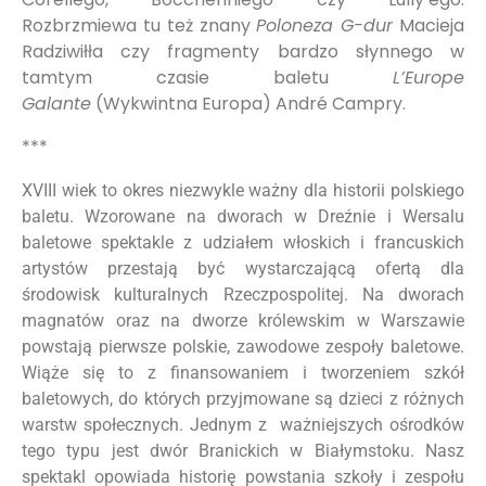
Rozbrzmiewa tu też znany
Poloneza G-dur
Macieja
Radziwiłła czy fragmenty bardzo słynnego w
tamtym czasie baletu
L’Europe
Galante
(Wykwintna Europa) André Campry.
***
XVIII wiek to okres niezwykle ważny dla historii polskiego
baletu. Wzorowane na dworach w Dreźnie i Wersalu
baletowe spektakle z udziałem włoskich i francuskich
artystów przestają być wystarczającą ofertą dla
środowisk kulturalnych Rzeczpospolitej. Na dworach
magnatów oraz na dworze królewskim w Warszawie
powstają pierwsze polskie, zawodowe zespoły baletowe.
Wiąże się to z finansowaniem i tworzeniem szkół
baletowych, do których przyjmowane są dzieci z różnych
warstw społecznych. Jednym z ważniejszych ośrodków
tego typu jest dwór Branickich w Białymstoku. Nasz
spektakl opowiada historię powstania szkoły i zespołu