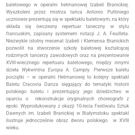
baletowego w operalni hetmanowej Izabeli Branickiej.
Wyszkoleni przez mistrza tańca Antonio Puttiniego
uczniowie prezentują się w spektaklu baletowym, na który
składa się ówczesny repertuar taneczny w stylu
francuskim, zapisany systemem notacji J. A. Feuilleta.
Niezwykle istotny mecenat Izabeli i Klemensa Branickich
pozwolił na stworzenie szkoły baletowej kształcącej
rodzimych tancerzy zawodowych oraz na prezentowanie
XVIII-wiecznego repertuaru baletowego, między innymi
dzieła
Wykwintna Europa
A. Campry. Pierwsze baletu
początki – w operalni Hetmanowej to kolejny spektakl
Baletu Cracovia Danza sięgający do tematyki historii
polskiego baletu i prezentujący jego dziedzictwo w
oparciu o rekonstrukcje oryginalnych choreografii z
epoki. Wyprodukowany z okazji 10-lecia Festiwalu Sztuk
Dawnych im. Izabeli Branickiej w Białymstoku spektakl
ilustruje jednocześnie obraz dworu polskiego w XVIII
wieku.