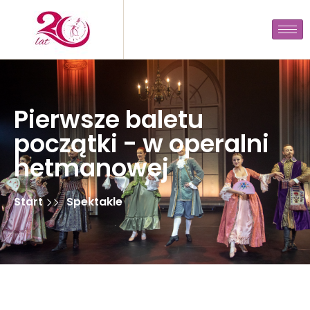
Pierwsze baletu
początki - w operalni
hetmanowej
Start
Spektakle