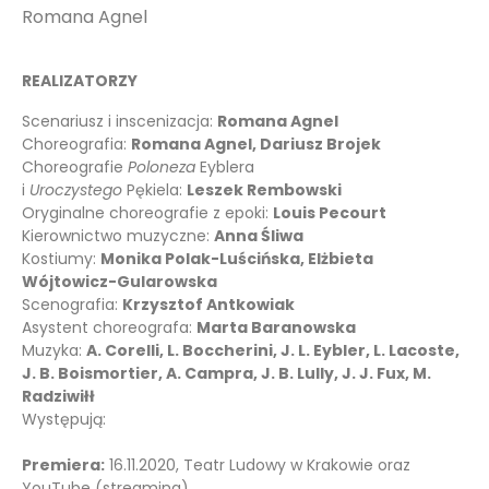
Romana Agnel
REALIZATORZY
Scenariusz i inscenizacja:
Romana Agnel
Choreografia:
Romana Agnel, Dariusz Brojek
Choreografie
Poloneza
Eyblera
i
Uroczystego
Pękiela:
Leszek Rembowski
Oryginalne choreografie z epoki:
Louis Pecourt
Kierownictwo muzyczne:
Anna Śliwa
Kostiumy:
Monika Polak-Luścińska, Elżbieta
Wójtowicz-Gularowska
Scenografia:
Krzysztof Antkowiak
Asystent choreografa:
Marta Baranowska
Muzyka:
A. Corelli, L. Boccherini, J. L. Eybler, L. Lacoste,
J. B. Boismortier, A. Campra, J. B. Lully, J. J. Fux, M.
Radziwiłł
Występują:
Premiera:
16.11.2020, Teatr Ludowy w Krakowie oraz
YouTube (streaming)