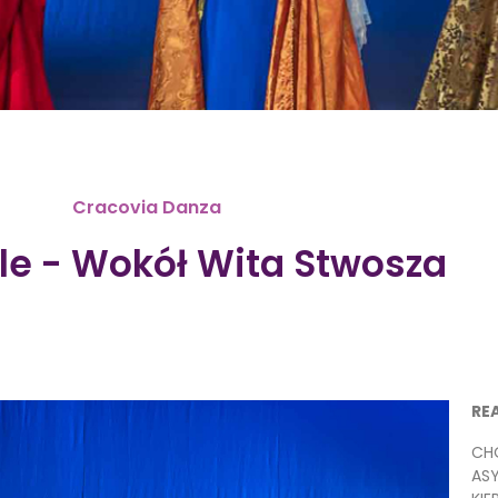
Cracovia Danza
le - Wokół Wita Stwosza
RE
CHO
AS