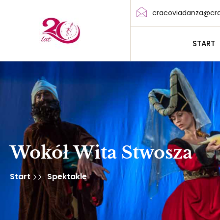
cracoviadanza@cra
START
Wokół Wita Stwosza
Start
Spektakle