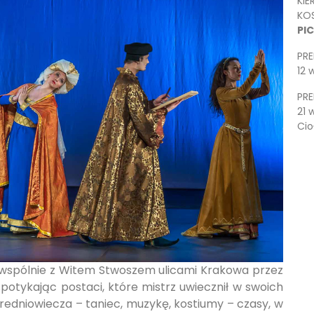
KI
KO
PI
PR
12 
PRE
21 
Cio
wspólnie z Witem Stwoszem ulicami Krakowa przez
spotykając postaci, które mistrz uwiecznił w swoich
 Średniowiecza – taniec, muzykę, kostiumy – czasy, w