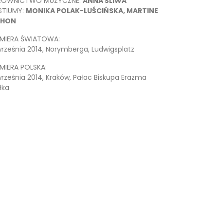
EROWNICTWO MUZYCZNE:
ANNA ŚLIWA
STIUMY:
MONIKA POLAK-LUŚCIŃSKA, MARTINE
CHON
EMIERA ŚWIATOWA:
września 2014, Norymberga, Ludwigsplatz
MIERA POLSKA:
września 2014, Kraków, Pałac Biskupa Erazma
łka