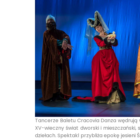
Tancerze Baletu Cracovia Danza wędrują 
XV-wieczny świat dworski i mieszczański, 
dziełach. Spektakl przybliża epokę jesieni