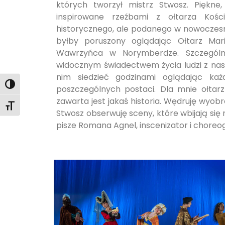
których tworzył mistrz Stwosz. Piękn
inspirowane rzeźbami z ołtarza Kośc
historycznego, ale podanego w nowoczesne
byłby poruszony oglądając Ołtarz Mar
Wawrzyńca w Norymberdze. Szczególni
widocznym świadectwem życia ludzi z nas
nim siedzieć godzinami oglądając ka
Toggle High Contrast
poszczególnych postaci. Dla mnie ołtarz 
zawarta jest jakaś historia. Wędruję wyob
Toggle Font size
Stwosz obserwuję sceny, które wbijają się
pisze Romana Agnel, inscenizator i choreog