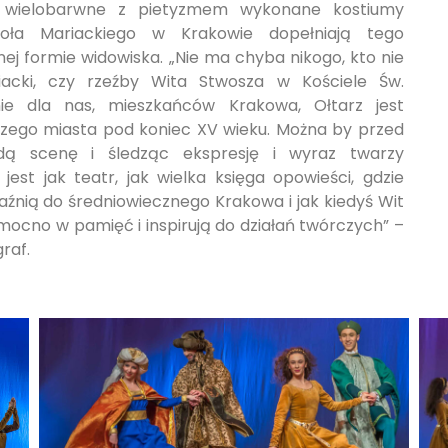
e, wielobarwne z pietyzmem wykonane kostiumy
ioła Mariackiego w Krakowie dopełniają tego
j formie widowiska. „Nie ma chyba nikogo, kto nie
iacki, czy rzeźby Wita Stwosza w Kościele Św.
e dla nas, mieszkańców Krakowa, Ołtarz jest
zego miasta pod koniec XV wieku. Można by przed
żdą scenę i śledząc ekspresję i wyraz twarzy
jest jak teatr, jak wielka księga opowieści, gdzie
raźnią do średniowiecznego Krakowa i jak kiedyś Wit
 mocno w pamięć i inspirują do działań twórczych” –
raf.