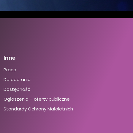
Inne
Praca
Do pobrania
Dostępność
Ogłoszenia – oferty publiczne
Standardy Ochrony Małoletnich