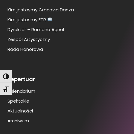
Kim jesteśmy Cracovia Danza
Kim jesteśmy ETR
Dyrektor – Romana Agnel
Zespół Artystyczny
Rada Honorowa
Toggle High Contrast
Repertuar
Toggle Font size
Kalendarium
Spektakle
Aktualności
Archiwum